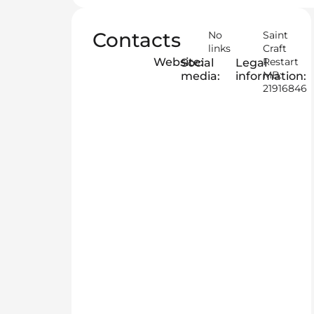
Contacts
No
Saint
links
Craft
Website:
Restart
Social
Legal
MB:
media:
information:
21916846