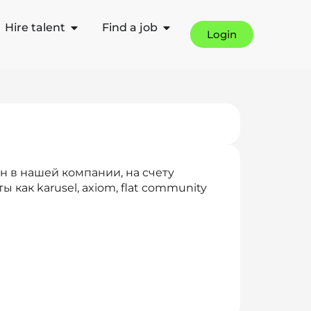
Hire talent
Find a job
Login
 в нашей компании, на счету
 как karusel, axiom, flat community