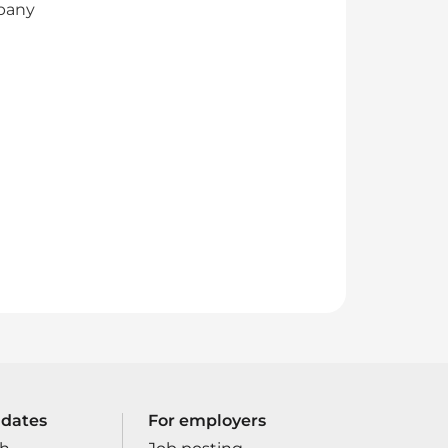
mpany
idates
For employers