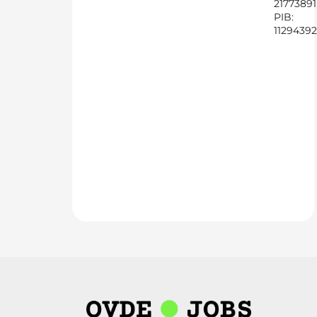
21773891
PIB:
1129439