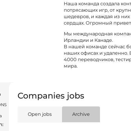
Наша команда создала конт
потрясающих игр, от круп
шедевров, и каждая из них
сердцах. Огромный привет
Мы международная компани
Ирландии и Канаде.
В нашей команде сейчас б
наших офисах и удаленно. 
4000 переводчиков, тести
мира.
Companies jobs
m
ONS
Open jobs
Archive
a
n: