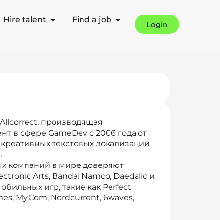
Hire talent
Find a job
Login
llcorrect, производящая
нт в сфере GameDev с 2006 года от
о креативных текстовых локализаций
.
ых компаний в мире доверяют
Electronic Arts, Bandai Namco, Daedalic и
мобильных игр, такие как Perfect
mes, My.Com, Nordcurrent, 6waves,