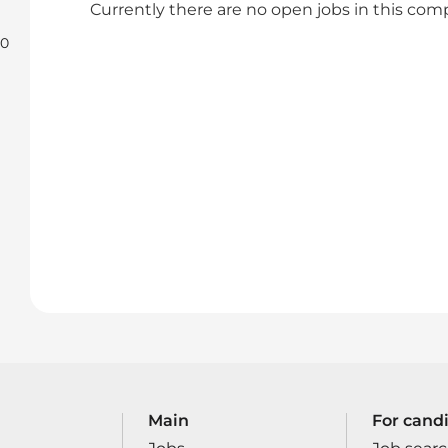
Currently there are no open jobs in this co
20
Main
For cand