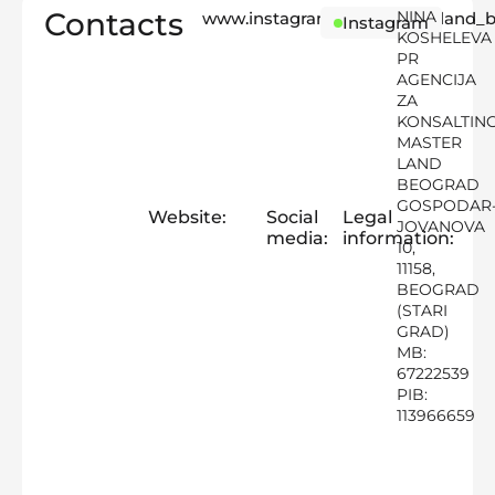
Contacts
NINA
www.instagram.com/masterland_b
Instagram
KOSHELEVA
PR
AGENCIJA
ZA
KONSALTIN
MASTER
LAND
BEOGRAD
GOSPODAR
Website:
Social
Legal
JOVANOVA
media:
information:
10,
11158,
BEOGRAD
(STARI
GRAD)
MB:
67222539
PIB:
113966659