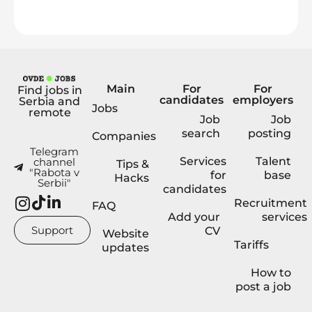
Main
For
For
Find jobs in
candidates
employers
Serbia and
Jobs
remote
Job
Job
search
posting
Companies
Telegram
Services
Talent
channel
Tips &
"Rabota v
for
base
Hacks
Serbii"
candidates
Recruitment
FAQ
Add your
services
Support
CV
Website
Tariffs
updates
How to
post a job