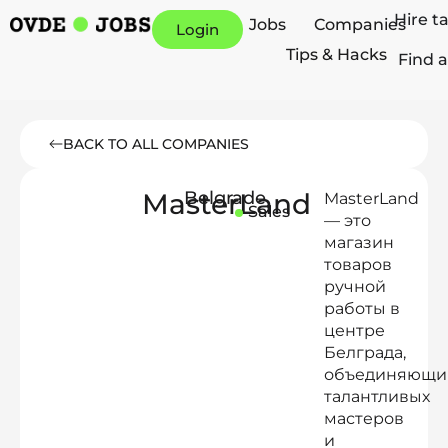
Hire t
Jobs
Companies
Login
Tips & Hacks
Find a
BACK TO ALL COMPANIES
MasterLand
Belgrade
MasterLand
Sales
— это
магазин
товаров
ручной
работы в
центре
Белграда,
объединяющи
талантливых
мастеров
и