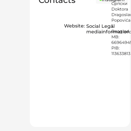
Contacts
Српски
Doktora
Dragosla
Popovića
Website:
1,
Social
Legal
Beograd
media:
information:
MB:
6696494
PIB:
113633813