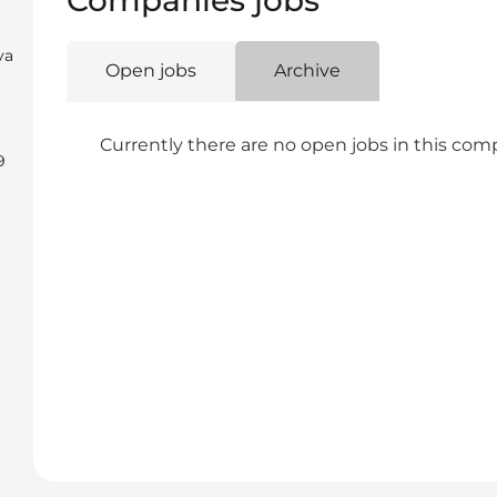
Companies jobs
va
Open jobs
Archive
Currently there are no open jobs in this co
9