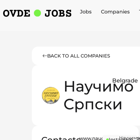
Jobs
Companies
BACK TO ALL COMPANIES
Научимо
Belgrade
Српски
Научимо
www.naucimosrpskischo
Instagram