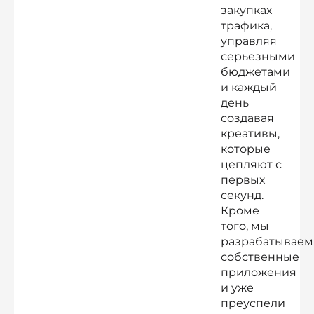
закупках
трафика,
управляя
серьезными
бюджетами
и каждый
день
создавая
креативы,
которые
цепляют с
первых
секунд.
Кроме
того, мы
разрабатываем
собственные
приложения
и уже
преуспели