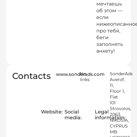
мечтаешь
об этом —
если
нижеописанно
про тебя,
беги
заполнять
анкету!
Contacts
No
SonderAds
www.sonderads.com
links
Averof,
11,
Floor 1,
Flat
101
Strovolos,
Website:
Social
Legal
2063,
media:
information:
NIKOSIA,
CYPRUS
MB: