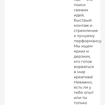
поиск
свежих
идей,
быстрый
монтаж и
стремление
к лучшему
перформансу.
Мы ищем
ярких и
дерзких,
кто готов
ворваться
в мир
креатива!
Неважно,
есть ли у
тебя опыт
или ты
только