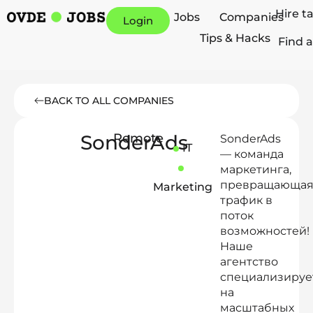
Hire t
Jobs
Companies
Login
Tips & Hacks
Find a
BACK TO ALL COMPANIES
SonderAds
Remote
SonderAds
IT
— команда
маркетинга,
превращающа
Marketing
трафик в
поток
возможностей!
Наше
агентство
специализируе
на
масштабных