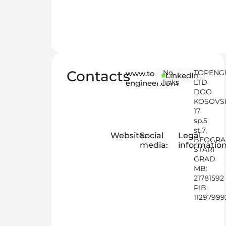
Contacts
No
TOPENG
www.top-
LinkedIn
links
LTD
engineer.com
DOO
KOSOVS
17
sp.5
st.7,
Website:
Social
Legal
BEOGRA
media:
information
STARI
GRAD
MB:
21781592
PIB:
11297999