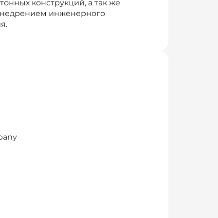
онных конструкций, а так же
 внедрением инженерного
я.
mpany