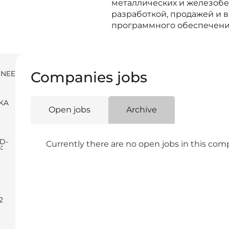
металлических и железобет
разработкой, продажей и
программного обеспечени
Companies jobs
INEER
KA
Open jobs
Archive
D-
Currently there are no open jobs in this co
:
2