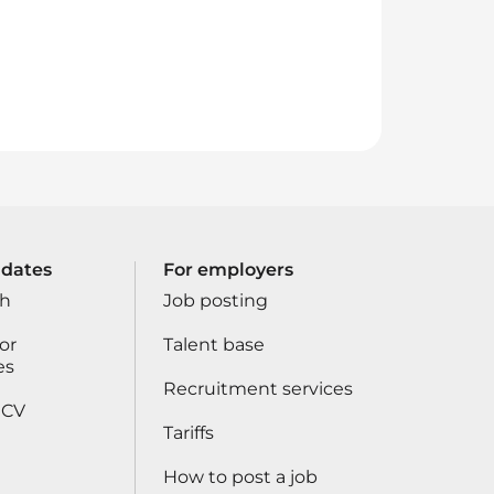
idates
For employers
ch
Job posting
or
Talent base
es
Recruitment services
 CV
Tariffs
How to post a job