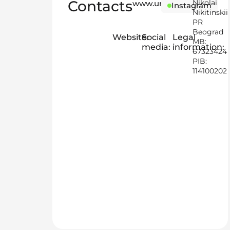
Contacts
Nikolai
www.umi.rs
Instagram
Nikitinskii
PR
Beograd
Website:
Social
Legal
MB:
media:
information:
67323424
PIB:
114100202