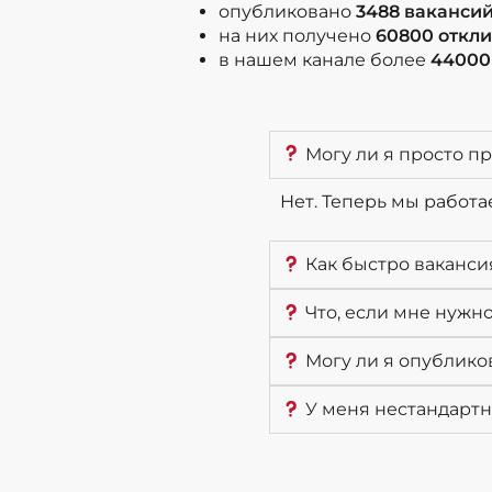
опубликовано
3488 ваканси
на них получено
60800 откл
в нашем канале более
44000
Могу ли я просто пр
Нет. Теперь мы работа
Как быстро ваканси
Что, если мне нужн
Могу ли я опублико
У меня нестандартна