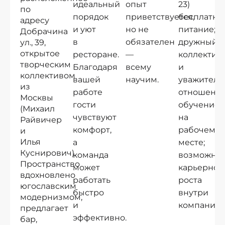
идеальный
опыт
23)
по
порядок
приветствуется,
бесплатно
адресу
и уют
но не
питание;
Добрачина
в
обязателен
дружный
ул., 39,
открытое
ресторане.
—
коллектив
творческим
Благодаря
всему
и
коллективом
вашей
научим.
уважитель
из
работе
отношение
Москвы
гости
обучение
(Михаил
чувствуют
на
Райвичер
комфорт,
рабочем
и
Илья
а
месте;
Куснирович).
команда
возможнос
Пространство
может
карьерног
вдохновлено
работать
роста
югославским
быстро
внутри
модернизмом,
и
компании.
предлагает
эффективно.
бар,