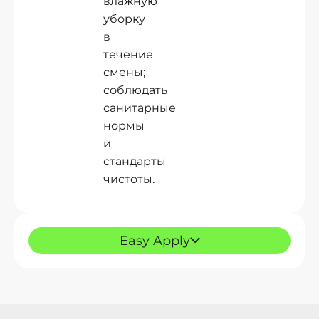
влажную
уборку
в
течение
смены;
соблюдать
санитарные
нормы
и
стандарты
чистоты.
Easy Apply