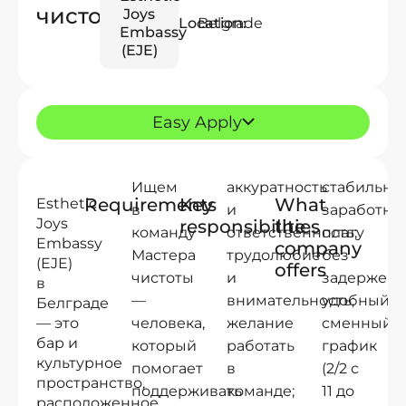
чистоты
Joys
Belgrade
Location:
Embassy
(EJE)
Easy Apply
Ищем
аккуратность
стабильну
Requirements
Key
What
Esthetic
в
и
заработну
Joys
responsibilities
the
команду
ответственность;
плату
Embassy
company
Мастера
трудолюбие
без
(EJE)
offers
чистоты
и
задержек;
в
—
внимательность;
удобный
Белграде
— это
человека,
желание
сменный
бар и
который
работать
график
культурное
помогает
в
(2/2 с
пространство,
поддерживать
команде;
11 до
расположенное