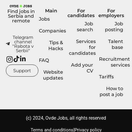
Main
For
For
Find jobs in
candidates
employers
Serbia and
Jobs
remote
Job
Job
search
posting
Companies
Telegram
Services
Talent
channel
Tips &
"Rabota v
for
base
Hacks
Serbii"
candidates
Recruitment
FAQ
Add your
services
Support
CV
Website
Tariffs
updates
How to
post a job
(с) 2024, Ovde Jobs, all rights reserved
|
Terms and conditions
Privacy policy