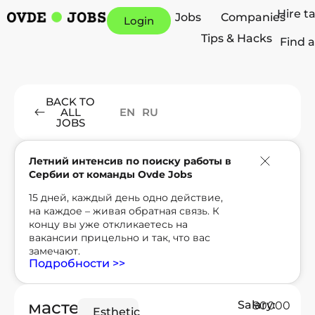
Hire t
Jobs
Companies
Login
Tips & Hacks
Find a
BACK TO
EN
RU
ALL
JOBS
Летний интенсив по поиску работы в
Сербии от команды Ovde Jobs
15 дней, каждый день одно действие,
на каждое – живая обратная связь. К
концу вы уже откликаетесь на
вакансии прицельно и так, что вас
замечают.
Подробности >>
мастер
Salary:
80000
Esthetic