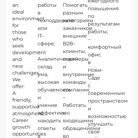
ежегодного
an
работы
Помогать
повышения
ideal
в
разным
по
environment
техподдержке
категориям
результатам
for
или
заказчиков:
работы;
those
IT-
внешние
who
–
сфере;
B2B-
seek
комфортный
–
клиенты,
development
офис
Аналитический
партнеры
and
в
new
склад
и
Нови-
challenges.
ума,
внутренние
Саде
We
высокая
команды
с
offer:
обучаемость
компании;
A
современным
и
–
friendly,
пространством
умение
Работать
supportive
и
эффективно
с
atmosphere;
возможностью
Career
находить
входящими
улучшить
growth
ответы
обращениями
свое
opportunities
в
во