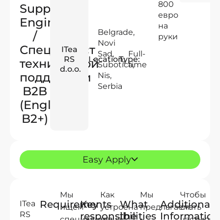
800
Support
евро
Engineer
на
Belgrade
,
/
руки
Novi
Специалист
ITea
Sad
,
Full-
RS
Location:
Type:
технической
Subotica
time
,
d.o.o.
поддержки
Nis
,
Serbia
B2B
(English
B2+)
Easy Apply
Мы
Как
Мы
Чтобы
Requirements
Key
What
Additional
ITea
ищем
устроена
предлагаем:
стать
RS
responsibilities
the
Informatio
специалиста
наша
–
частью