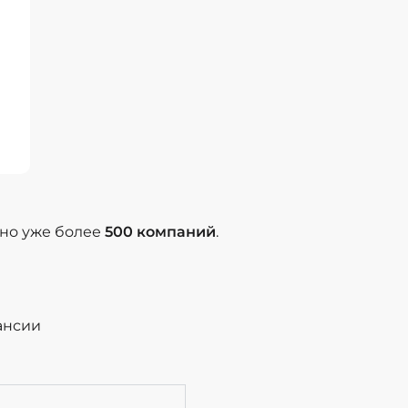
ано уже более
500 компаний
.
ансии