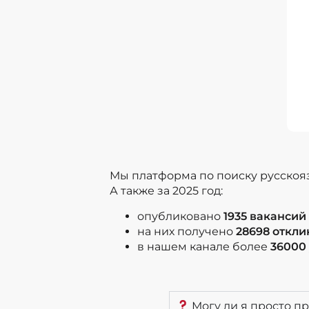
Мы платформа по поиску русскоя
А также за 2025 год:
опубликовано
1935 вакансий
на них получено
28698 откли
в нашем канале более
36000
Могу ли я просто пр