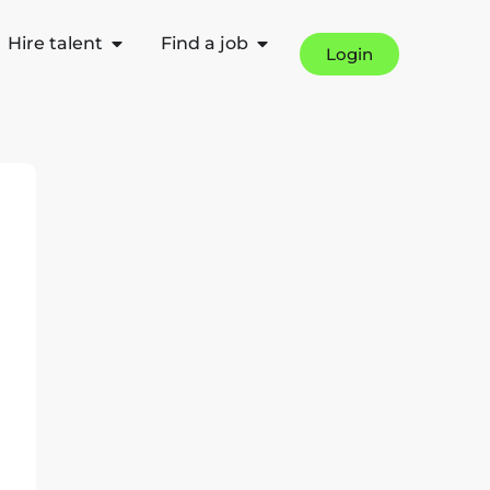
Hire talent
Find a job
Login