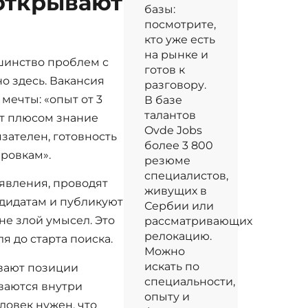
 открывают
базы:
посмотрите,
кто уже есть
на рынке и
шинство проблем с
готов к
о здесь. Вакансия
разговору.
мечты: «опыт от 3
В базе
талантов
ет плюсом знание
Ovde Jobs
зателен, готовность
более 3 800
ровкам».
резюме
специалистов,
вления, проводят
живущих в
ндидатам и публикуют
Сербии или
 не злой умысел. Это
рассматривающих
релокацию.
я до старта поиска.
Можно
искать по
вают позиции
специальности,
ваются внутри
опыту и
ловек нужен, что