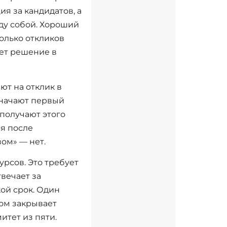
ия за кандидатов, а
ду собой. Хороший
олько откликов
ет решение в
ют на отклик в
значают первый
 получают этого
ся после
ом» — нет.
урсов. Это требует
вечает за
кой срок. Один
ом закрывает
итет из пяти.