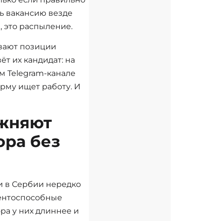
ь вакансию везде
, это распыление.
вают позиции
ёт их кандидат: на
ом Telegram-канале
орму ищет работу. И
ожняют
ора без
 в Сербии нередко
ентоспособные
ра у них длиннее и