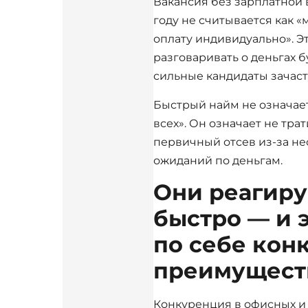
Вакансия без зарплатной 
году не считывается как 
оплату индивидуально». Эт
разговаривать о деньгах 
сильные кандидаты зачаст
Быстрый найм не означае
всех». Он означает не тра
первичный отсев из-за н
ожиданий по деньгам.
Они реагир
быстро — и 
по себе кон
преимущест
Конкуренция в офисных и 