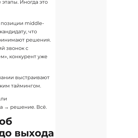
этапы. Иногда это
 позиции middle-
кандидату, что
ринимают решения.
ий звонок с
м», конкурент уже
ании выстраивают
тким таймингом.
или
а → решение. Всё.
об
до выхода