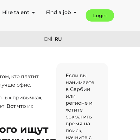
Hire talent
Find a job
Login
EN
RU
Если вы
ом, кто платит
нанимаете
 лучше офис.
в Сербии
или
тных привычках,
регионе и
т. Вот что их
хотите
сократить
время на
кого ищут
поиск,
начните с