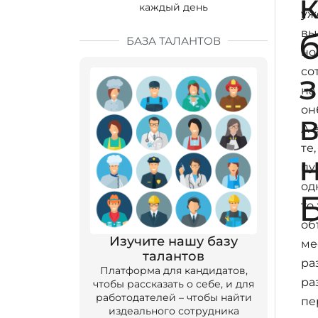
каждый день
уж
вы
БАЗА ТАЛАНТОВ
но
со
на
он
А 
те,
пу
од
то
об
Изучите нашу базу
ме
талантов
ра
Платформа для кандидатов,
ра
чтобы рассказать о себе, и для
работодателей – чтобы найти
пе
издеального сотрудника