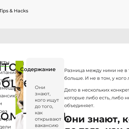
Tips & Hacks
Что
ВЕТЫ
M
ть
Содержание
a
Разница между ними не в т
мпании,
y
общего
больше. И не в том, у кого
торые
21
Они
змещают
,
Дело в нескольких конкре
знают,
2
кансию
которые либо есть, либо не
кого ищут
0
и
объединяет.
до того,
2
компаний,
рез
как
6
Они знают, 
е-три
открывают
вакансию
дели