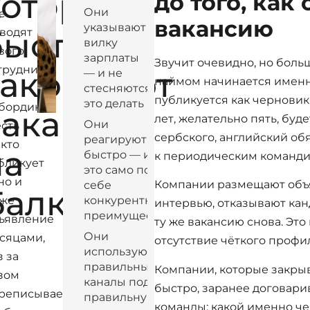
которые
до того, как
Они
е
вакансию
указывают
быстро
водят
вилку
вого
зарплаты
Звучит очевидно, но боль
трудника
закрывают
— и не
наймом начинается именн
стесняются
публикуется как черновик 
это делать
бординг.
вакансии
лет, желательно пять, буд
Они
есть
сербского, английский обя
реагируют
 кто
на
быстро — и
к периодическим команди
бликует
это само по
но и
Компании размещают объя
себе
Балканах
 же
конкурентное
интервью, отказывают ка
преимущество
ъявление
ту же вакансию снова. Это
Они
сяцами,
отсутствие чёткого профил
используют
з за
правильные
Компании, которые закры
зом
каналы под
быстро, заранее договари
реписывает
правильную
команды: какой именно че