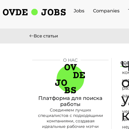
Jobs
Companies
Все статьи
О НАС
СО
Ес
ко
ко
ра
у
ва
Платформа для поиска
— 
работы
Соединяем лучших
че
специалистов с подходящими
дв
компаниями, создавая
идеальные рабочие мэтчи
не