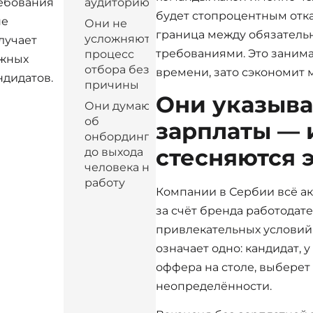
ебования
аудиторию
будет стопроцентным отка
не
Они не
граница между обязател
усложняют
лучает
требованиями. Это занима
процесс
жных
отбора без
времени, зато сэкономит 
ндидатов.
причины
Они указыва
Они думают
об
зарплаты — 
онбординге
стесняются э
до выхода
человека на
работу
Компании в Сербии всё а
за счёт бренда работодате
привлекательных условий.
означает одно: кандидат, у
оффера на столе, выберет 
неопределённости.