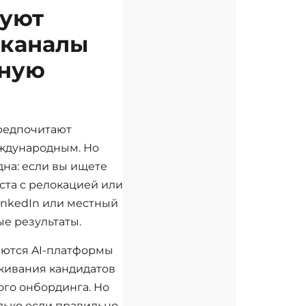
зуют
 каналы
ьную
редпочитают
ждународным. Но
на: если вы ищете
ста с релокацией или
inkedIn или местный
ые результаты.
аются AI-платформы
живания кандидатов
ого онбординга. Но
лько если правильно