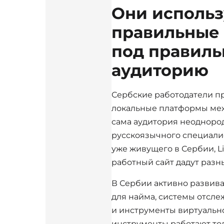
Они исполь
правильные
под правил
аудиторию
Сербские работодатели п
локальные платформы ме
сама аудитория неоднород
русскоязычного специали
уже живущего в Сербии, L
работный сайт дадут разн
В Сербии активно развив
для найма, системы отсле
и инструменты виртуальн
инструменты работают то