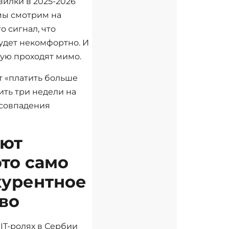
вилки в 2025-2026
«мы смотрим на
о сигнал, что
будет некомфортно. И
ую проходят мимо.
т «платить больше
тить три недели на
есовпадения
уют
это само
курентное
во
IT-ролях в Сербии