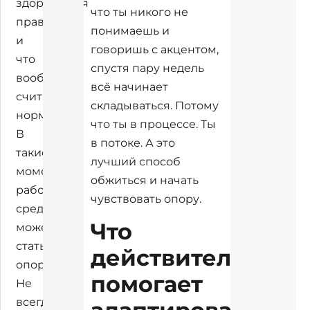
здороваться
что ты никого не
правильно
понимаешь и
и
говоришь с акцентом,
что
спустя пару недель
вообще
всё начинает
считается
складываться. Потому
нормой.
что ты в процессе. Ты
В
в потоке. А это
такие
лучший способ
моменты
обжиться и начать
рабочая
чувствовать опору.
среда
Что
может
стать
действительно
опорой.
помогает
Не
всегда,