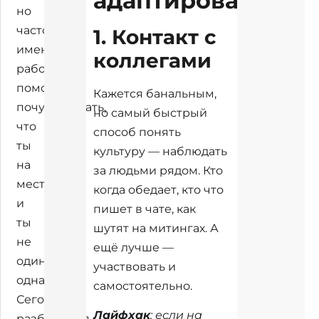
адаптироваться
но
часто
1. Контакт с
именно
коллегами
работа
помогает
Кажется банальным,
почувствовать,
но самый быстрый
что
способ понять
ты
культуру — наблюдать
на
за людьми рядом. Кто
месте
когда обедает, кто что
и
пишет в чате, как
ты
шутят на митингах. А
не
ещё лучше —
один/
участвовать и
одна.
самостоятельно.
Сегодня
Лайфхак
: если на
разберёмся,