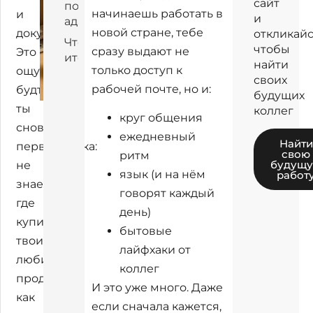
сайт
помогает
начинаешь работать в
и
и
адаптироваться
новой стране, тебе
документы.
откликайс
Что в
чтобы
сразу выдают не
Это
итоге
найти
только доступ к
ощущение,
своих
рабочей почте, но и:
будто
будущих
ты
коллег
круг общения
снова
ежедневный
Найти
первоклашка:
свою
ритм
будущ
не
язык (и на нём
работ
знаешь,
говорят каждый
где
день)
купить
бытовые
твои
лайфхаки от
любимые
коллег
продукты,
И это уже много. Даже
как
если сначала кажется,