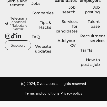
candidates
employers
Serbia and
Jobs
remote
Job
Job
search
posting
Companies
Telegram
Services
Talent
channel
Tips &
"Rabota v
for
base
Hacks
Serbii"
candidates
Recruitment
FAQ
Add your
services
Support
CV
Website
Tariffs
updates
How to
post a job
(с) 2024, Ovde Jobs, all rights reserved
|
Terms and conditions
Privacy policy