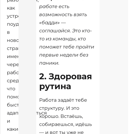
работе есть
как
возможность взять
устроиться
«бадди» —
поудобнее
соглашайся. Это кто-
в
то из команды, кто
новой
поможет тебе пройти
стране
первые недели без
именно
паники.
через
рабочую
2. Здоровая
среду,
рутина
что
помогает
Работа задаёт тебе
быстрее
структуру. И это
адаптироваться
хорошо. Встаёшь,
и
собираешься, идёшь
какие
— и вот ты уже не