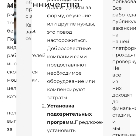
пользова
мошенничества
обернуться
4
на
просит деньги за
Все
проблемами
рынке
работода
форму, обучение
с законом
публику
труда
или другие нужды,
Как
ваканси
безопасны.
защитить
это повод
на
себя
Под
насторожиться.
нашей
видом
платфор
Добросовестные
проходя
работодателей
компании сами
проверку
иногда
предоставляют
Не
скрываются
необходимое
все
мошенники,
оборудование или
из
цель
них
компенсируют
доходят
которых
затраты.
до
—
Установка
финальн
получить
подозрительных
стадии,
выгоду
и
программ.
Предложение
мы
за
установить
отказыв