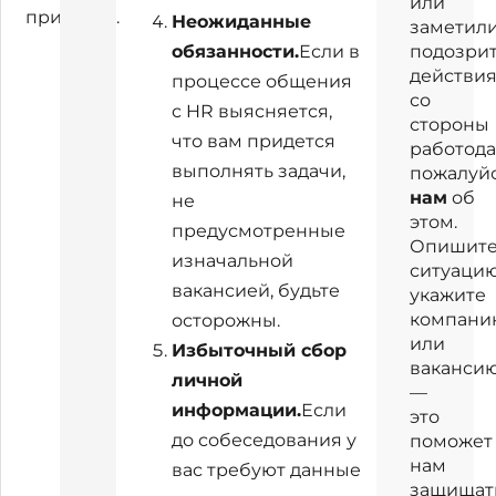
или
признаки.
Неожиданные
заметил
обязанности.
Если в
подозри
действи
процессе общения
со
с HR выясняется,
стороны
что вам придется
работода
выполнять задачи,
пожалуйс
нам
об
не
этом.
предусмотренные
Опишит
изначальной
ситуацию
вакансией, будьте
укажите
компани
осторожны.
или
Избыточный сбор
ваканси
личной
—
информации.
Если
это
до собеседования у
поможет
нам
вас требуют данные
защищат