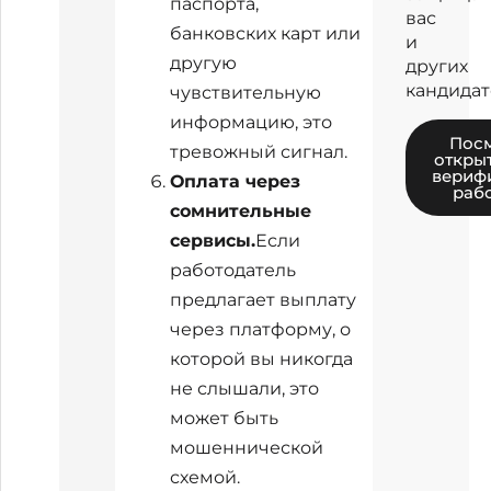
паспорта,
вас
банковских карт или
и
другую
других
кандидат
чувствительную
информацию, это
Посм
тревожный сигнал.
откры
вериф
Оплата через
раб
сомнительные
сервисы.
Если
работодатель
предлагает выплату
через платформу, о
которой вы никогда
не слышали, это
может быть
мошеннической
схемой.