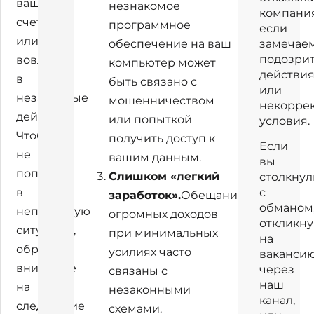
ваш
незнакомое
компани
счет
программное
если
или
обеспечение на ваш
замечае
подозри
вовлечь
компьютер может
действи
в
быть связано с
или
незаконные
мошенничеством
некорре
действия.
или попыткой
условия.
Чтобы
получить доступ к
Если
не
вашим данным.
вы
попасть
Слишком «легкий
столкнул
в
с
заработок».
Обещания
обманом
неприятную
огромных доходов
откликн
ситуацию,
при минимальных
на
обратите
усилиях часто
ваканси
внимание
через
связаны с
наш
на
незаконными
канал,
следующие
схемами.