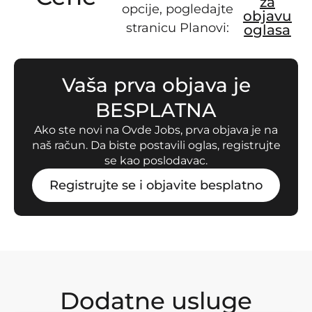
za
opcije, pogledajte
objavu
stranicu Planovi:
oglasa
Vaša prva objava je
BESPLATNA
Ako ste novi na Ovde Jobs, prva objava je na
naš račun. Da biste postavili oglas, registrujte
se kao poslodavac.
Registrujte se i objavite besplatno
Dodatne usluge