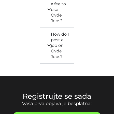
a fee to
use
Ovde
Jobs?
How do I
post a
job on
Ovde
Jobs?
Registrujte se sada
Vaša prva objava je besplatna!