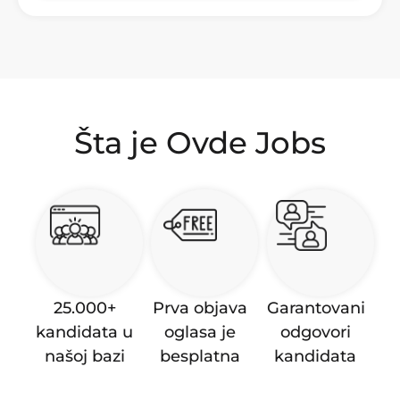
Šta je Ovde Jobs
25.000+
Prva objava
Garantovani
kandidata u
oglasa je
odgovori
našoj bazi
besplatna
kandidata