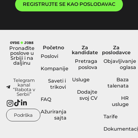
REGISTRUJTE SE KAO POSLODAVAC
Početno
Za
Za
Pronađite
kandidate
poslodavce
poslove u
Poslovi
Srbiji i na
Pretraga
Objavljivanje
daljinu
poslova
oglasa
Kompanije
Usluge
Baza
Telegram
Saveti i
kanal
talenata
trikovi
“Rabota v
Dodajte
Serbii”
svoj CV
HR
FAQ
usluge
Ažuriranja
Podrška
Tarife
sajta
Dokumentaci