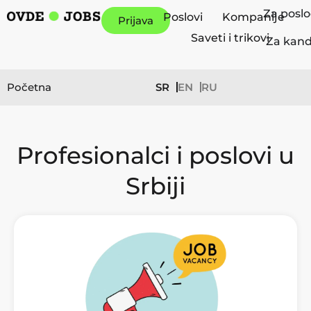
Za posl
Poslovi
Kompanije
Prijava
Saveti i trikovi
Za kand
Početna
SR
EN
RU
Profesionalci i poslovi u
Srbiji