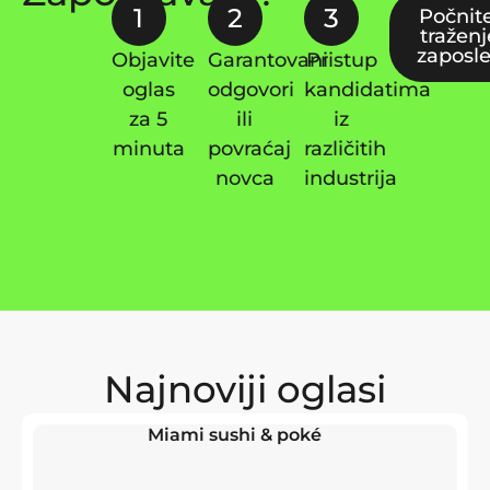
1
2
3
Počnit
tražen
zaposl
Objavite
Garantovani
Pristup
oglas
odgovori
kandidatima
za 5
ili
iz
minuta
povraćaj
različitih
novca
industrija
Najnoviji oglasi
Miami sushi & poké