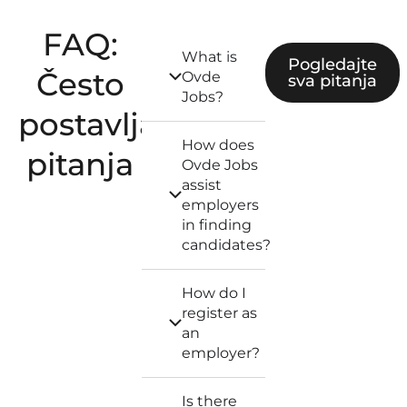
FAQ:
What is
Pogledajte
Često
Ovde
sva pitanja
Jobs?
postavljana
How does
pitanja
Ovde Jobs
assist
employers
in finding
candidates?
How do I
register as
an
employer?
Is there