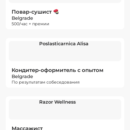
Повар-сушист
Belgrade
500/час + премии
Poslasticarnica Alisa
Кондитер-оформитель с опытом
Belgrade
По результатам собеседования
Razor Wellness
Массажист